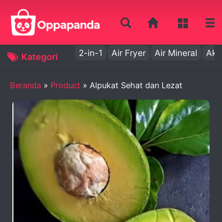
2-in-1
Air Fryer
Air Mineral
Aki
Kategori
Beranda
»
Product
»
Alpukat Sehat dan Lezat