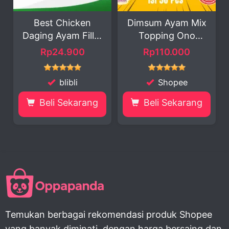
cken
Dimsum Ayam Mix
Hampers Nata
 Fillet
Topping Ono
PETITE MADE 
.
Frozen I...
Ho...
00
Rp110.000
Rp309.000 -
475.000
li
Shopee
Shopee
karang
Beli Sekarang
Beli Sekaran
Temukan berbagai rekomendasi produk Shopee
yang banyak diminati, dengan harga bersaing dan