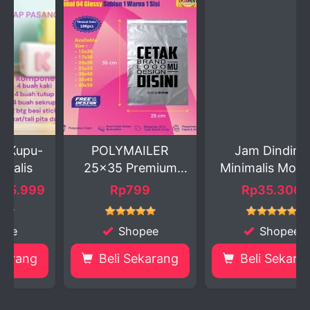
-
POLYMAILER
Jam Dinding
25×35 Premium
Minimalis Modern
Anti T...
9
Rp799
Rp35.300
Shopee
Shopee
Beli Sekarang
Beli Sekarang