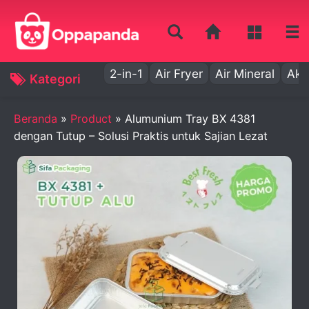
2-in-1
Air Fryer
Air Mineral
Aki
Kategori
Beranda
»
Product
»
Alumunium Tray BX 4381
dengan Tutup – Solusi Praktis untuk Sajian Lezat