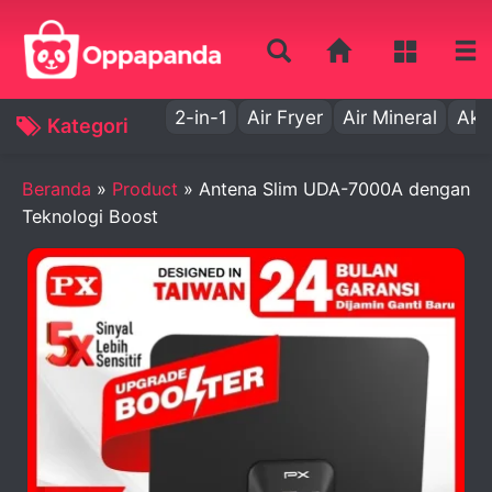
2-in-1
Air Fryer
Air Mineral
Aki
Kategori
Beranda
»
Product
»
Antena Slim UDA-7000A dengan
Teknologi Boost