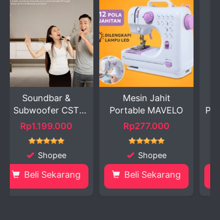
&
Mesin Jahit
Mesin Jahit
CST
Portable MAVELO
Portable Serbaguna
0
Rp277.000
Rp340.000
Shopee
Shopee
ang
Beli Sekarang
Beli Sekarang