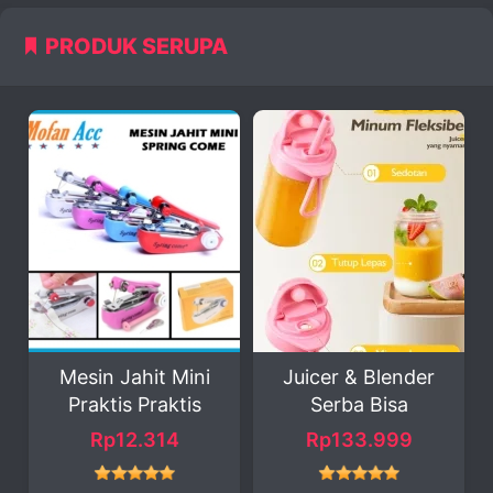
PRODUK SERUPA
Mesin Jahit Mini
Juicer & Blender
Praktis Praktis
Serba Bisa
M
Rp12.314
Rp133.999