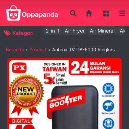
2-in-1
Air Fryer
Air Mineral
Aki
Kategori
Beranda
»
Product
»
Antena TV DA-6000 Ringkas