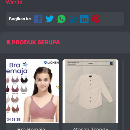
Wanita
Bagikan ke
PRODUK SERUPA
Atasan Trendy
Set Baju Seragam