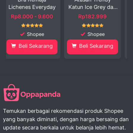
day
Katun Ice Grey dan
Couple Keluarga
Nav...
00
Rp182.999
Rp79.230 - 213.750
Shopee
Shopee
ng
Beli Sekarang
Beli Sekarang
Temukan berbagai rekomendasi produk Shopee
yang banyak diminati, dengan harga bersaing dan
update secara berkala untuk belanja lebih hemat.