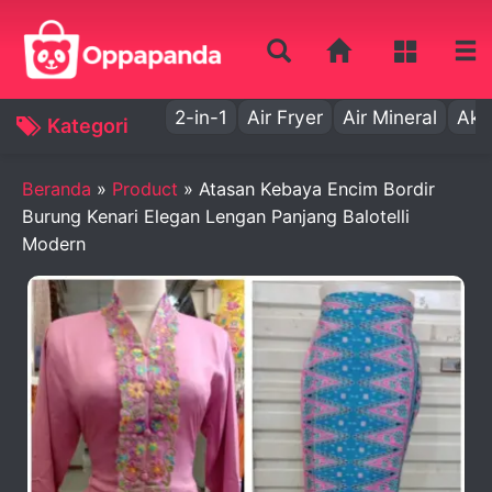
2-in-1
Air Fryer
Air Mineral
Aki
Kategori
Beranda
»
Product
»
Atasan Kebaya Encim Bordir
Burung Kenari Elegan Lengan Panjang Balotelli
Modern