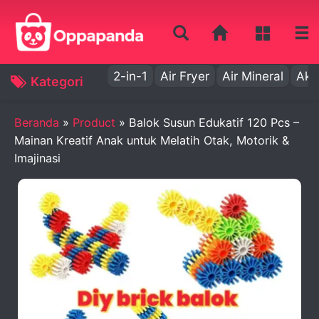
2-in-1
Air Fryer
Air Mineral
Aki
Kategori
Beranda
»
Product
»
Balok Susun Edukatif 120 Pcs –
Mainan Kreatif Anak untuk Melatih Otak, Motorik &
Imajinasi