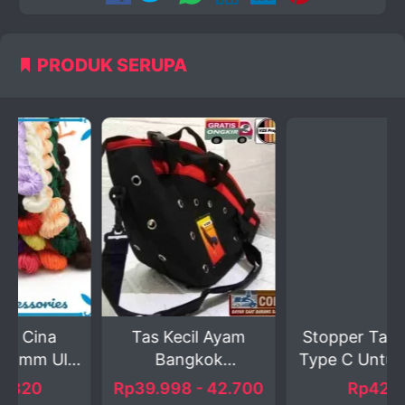
PRODUK SERUPA
Tas Kecil Ayam
Stopper Tali Hitam
ir
Bangkok
Type C Untuk Tali...
Berkualitas
Rp39.998 - 42.700
Rp425