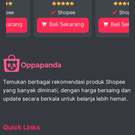
Shopee
Shopee
g
Beli Sekarang
Beli Sekarang
Temukan berbagai rekomendasi produk Shopee
yang banyak diminati, dengan harga bersaing dan
update secara berkala untuk belanja lebih hemat.
Quick Links