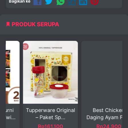
Bagikan ke
PRODUK SERUPA
Tupperware Original
Best Chicken
– Paket Sp...
Daging Ayam Fillet
Dada...
Rp161.100
Rp24.900