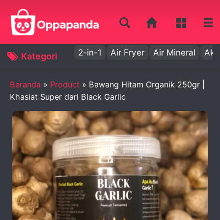
2-in-1
Air Fryer
Air Mineral
Aki
Kategori
Beranda
»
Product
»
Bawang Hitam Organik 250gr |
Khasiat Super dari Black Garlic