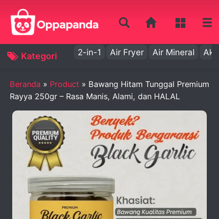
2-in-1
Air Fryer
Air Mineral
Aki
Kategori
Beranda
»
Product
»
Bawang Hitam Tunggal Premium
Rayya 250gr – Rasa Manis, Alami, dan HALAL