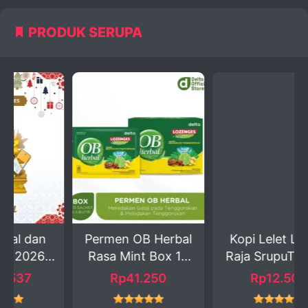
PRODUK SERUPA
Permen OB Herbal
Kopi Lelet Lasem
|
Rasa Mint Box 15
Raja SrupuT 100gr
Sa...
B...
Rp41.250
Rp12.500