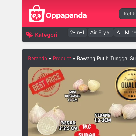
Cari
2-in-1
Air Fryer
Air Mine
Kategori
Beranda
»
Product
»
Bawang Putih Tunggal Su