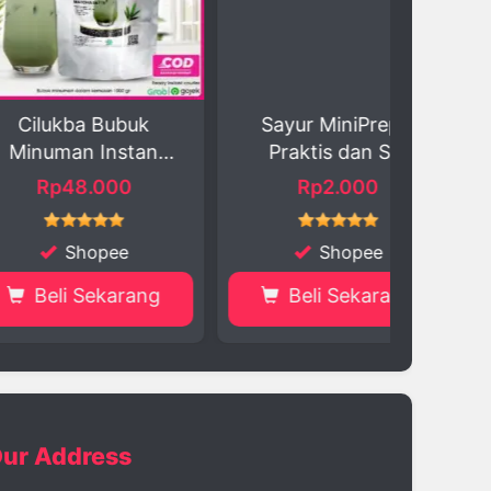
ba Bubuk
Sayur MiniPrep –
Excelso
n Instan
Praktis dan S...
Kopi B
ha ...
8.000
Rp2.000
R
hopee
Shopee
 Sekarang
Beli Sekarang
Be
ur Address