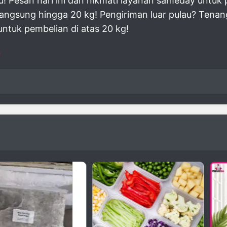
u! Pesan hari ini dan nikmati layanan sameday untuk
 langsung hingga 20 kg! Pengiriman luar pulau? Ten
untuk pembelian di atas 20 kg!
n