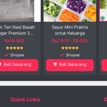
Nasi Basah
Sayur Mini Praktis
Ciluk
mium 2...
untuk Keluarga
Minuma
Matc
.500
Rp7.979 - 29.820
Rp4
opee
Shopee
S
ekarang
Beli Sekarang
Beli
Quick Links
O