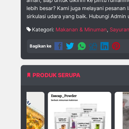
aman, siap untuk dikirim ke pintu rumahm
lebih besar? Kami juga melayani pesanan
sirkulasi udara yang baik. Hubungi Admin 
Kategori:
Makanan & Minuman
,
Sayura
Bagikan ke
PRODUK SERUPA