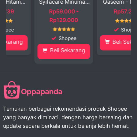
Syifacare Minuman
Qaseem – Manis...
Herbal...
Rp59.000 -
Rp57.250
Rp129.000
Shopee
Shopee
Beli Sekarang
Beli Sekarang
Temukan berbagai rekomendasi produk Shopee
yang banyak diminati, dengan harga bersaing dan
update secara berkala untuk belanja lebih hemat.