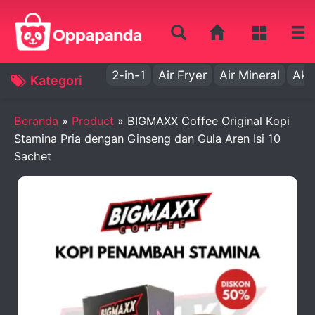
2-in-1
Air Fryer
Air Mineral
Aki
Kategori
Beranda
»
Product
»
BIGMAXX Coffee Original Kopi
Stamina Pria dengan Ginseng dan Gula Aren Isi 10
Sachet