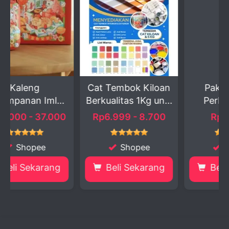
Cat Tembok Kiloan
Paket Kombo
ek
Berkualitas 1Kg un...
Perlengkapan
Makan
00
Rp6.999 - 8.700
Rp34.999
Shopee
Shopee
g
Beli Sekarang
Beli Sekarang