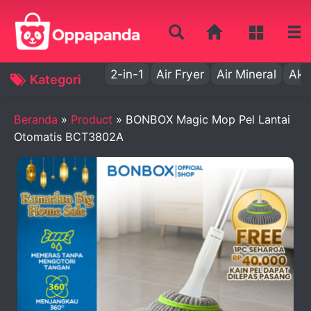
2-in-1
Air Fryer
Air Mineral
Aki
Kategori
Beranda
»
Product
»
BONBOX Magic Mop Pel Lantai
Otomatis BCT3802A