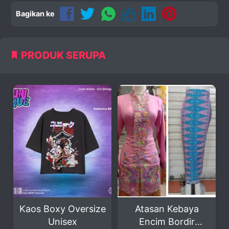
Bagikan ke
PRODUK SERUPA
Boxy Oversize
Atasan Kebaya
Koko C
Unisex
Encim Bordir
Mew