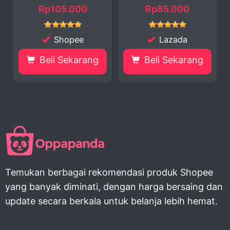
Burung Ke...
p105.000
Rp85.000
Rp49
Shopee
Lazada
Sho
li Sekarang
Beli Sekarang
Beli S
Temukan berbagai rekomendasi produk Shopee
yang banyak diminati, dengan harga bersaing dan
update secara berkala untuk belanja lebih hemat.