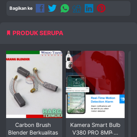
Bagikan ke
PRODUK SERUPA
rush
Kamera Smart Bulb
Mesin Jahit 505A
ualitas
V380 PRO 8MP ̵...
Multifungsi...