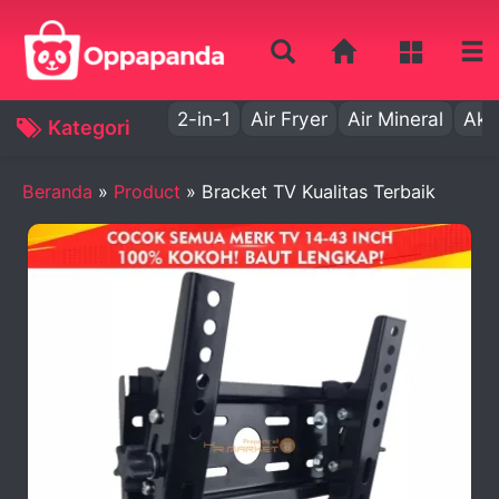
2-in-1
Air Fryer
Air Mineral
Aki
Kategori
Beranda
»
Product
»
Bracket TV Kualitas Terbaik