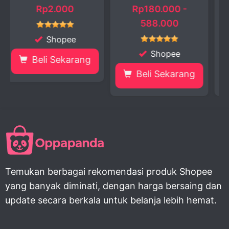
0
Rp180.000 -
Rp259.000 -
588.000
329.900
ee
Shopee
Shopee
arang
Beli Sekarang
Beli Sekaran
Temukan berbagai rekomendasi produk Shopee
yang banyak diminati, dengan harga bersaing dan
update secara berkala untuk belanja lebih hemat.