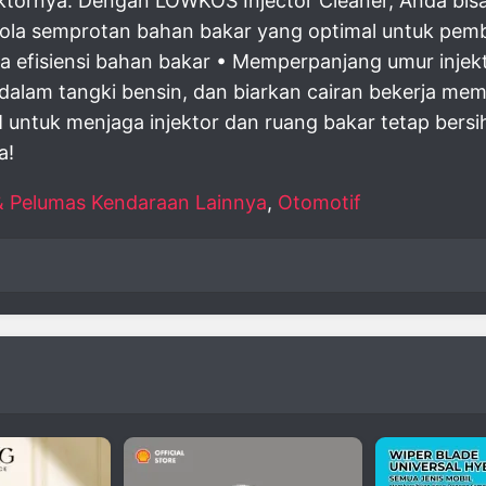
tornya. Dengan LOWKOS Injector Cleaner, Anda bisa
pola semprotan bahan bakar yang optimal untuk pe
rta efisiensi bahan bakar • Memperpanjang umur inj
 dalam tangki bensin, dan biarkan cairan bekerja m
untuk menjaga injektor dan ruang bakar tetap bersi
a!
 & Pelumas Kendaraan Lainnya
,
Otomotif