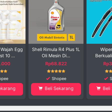
imula R4 Plus 1L
Wiper Hybrid
EVO 
 Mesin Di...
Berkualitas Tinggi
Rp68.822
Rp34.500
Shopee
Shopee
eli Sekarang
Beli Sekarang