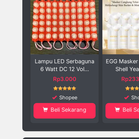
ED Serbaguna
EGG Masker Wajah Egg
Shell R
DC 12 Vol...
Shell Yeast 10 ...
Oli
p3.000
Rp233.000
Shopee
Shopee
i Sekarang
Beli Sekarang
B