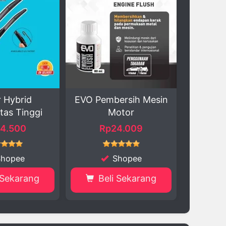
Pembersih Mesin
Oli AHM Gear 120ml
Motor
Ter
Rp24.009
Rp9.000
R
Shopee
Shopee
Beli Sekarang
Beli Sekarang