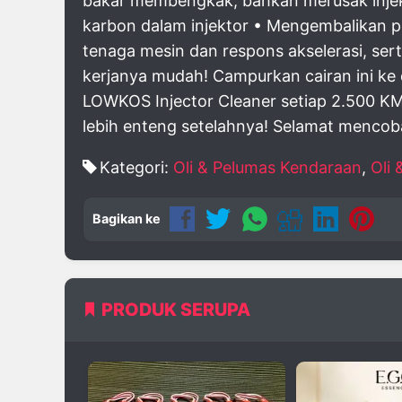
bakar membengkak, bahkan merusak injek
karbon dalam injektor • Mengembalikan 
tenaga mesin dan respons akselerasi, se
kerjanya mudah! Campurkan cairan ini ke
LOWKOS Injector Cleaner setiap 2.500 KM 
lebih enteng setelahnya! Selamat mencob
Kategori:
Oli & Pelumas Kendaraan
,
Oli
Bagikan ke
PRODUK SERUPA