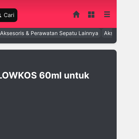
Cari
Aksesoris & Perawatan Sepatu Lainnya
Aksesoris Bay
r LOWKOS 60ml untuk