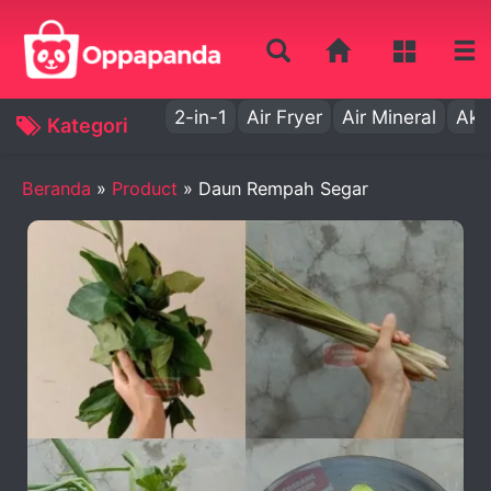
2-in-1
Air Fryer
Air Mineral
Aki
Kategori
Beranda
»
Product
»
Daun Rempah Segar