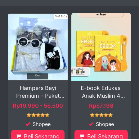
s Bayi
E-book Edukasi
Set Hadiah Ba
– Paket
Anak Muslim 4
Imut dan Lu
.
Bahasa ...
- 55.500
Rp57.198
Rp5.900 - 15.
pee
Shopee
Shopee
ekarang
Beli Sekarang
Beli Sekar