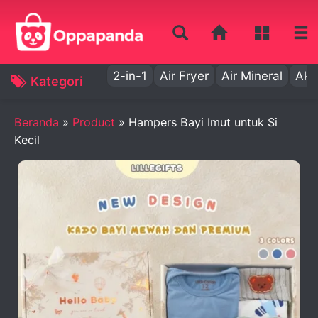
2-in-1
Air Fryer
Air Mineral
Aki
Kategori
Beranda
»
Product
»
Hampers Bayi Imut untuk Si
Kecil