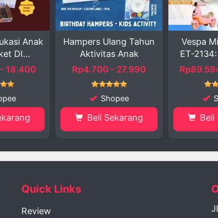
Ulang Tahun
Vespa Mini Canggih
Mesin C
tas Anak
ET-2134: Seru den...
Seru 
 - 27.990
Rp89.594 - 185.000
Rp38.9
hopee
Shopee
 Sekarang
Beli Sekarang
Be
Quick Links
O
J
Review