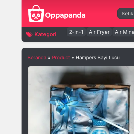
Cari
2-in-1
Air Fryer
Air Mine
Kategori
Beranda
»
Product
»
Hampers Bayi Lucu