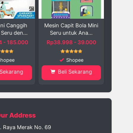
apit Bola Mini
Paket Perlengkapan
Jumpi
untuk Ana...
Bayi Baru Lahir &...
5
98 - 39.000
Rp122.900 - 178.900
Shopee
Shopee
li Sekarang
Beli Sekarang
B
ur Address
l. Raya Merak No. 69