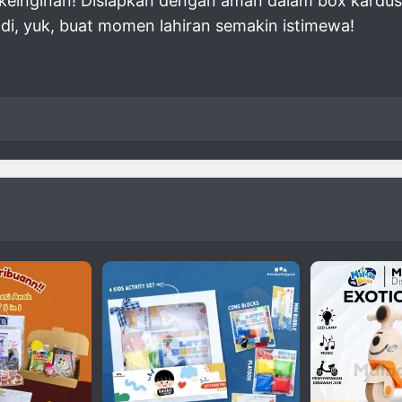
 keinginan! Disiapkan dengan aman dalam box kardus
adi, yuk, buat momen lahiran semakin istimewa!
h