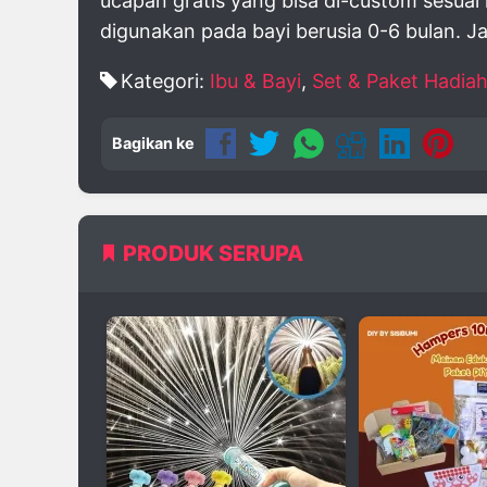
ucapan gratis yang bisa di-custom sesuai
digunakan pada bayi berusia 0-6 bulan. J
Kategori:
Ibu & Bayi
,
Set & Paket Hadia
Bagikan ke
PRODUK SERUPA