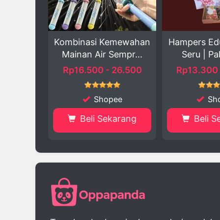
Kemewahan
Hampers Edukasi Anak
Hampers 
 Sempr...
Seru | Paket DI...
Aktivi
- 26.500
Rp13.300 - 18.400
Rp4.700
opee
Shopee
S
ekarang
Beli Sekarang
Beli