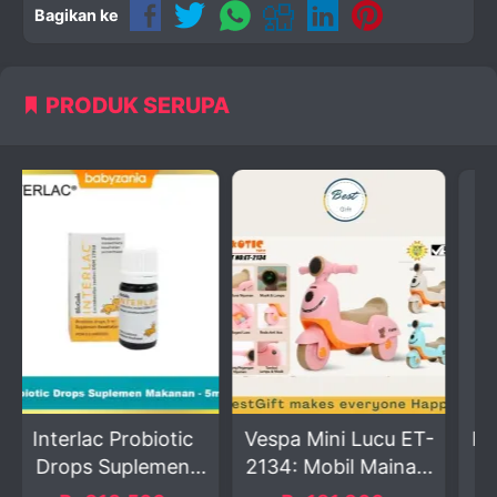
Bagikan ke
PRODUK SERUPA
otic
Vespa Mini Lucu ET-
Paket Perlengkapan
men
2134: Mobil Maina...
Bayi Baru Lahir L...