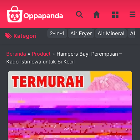
2-in-1
Air Fryer
Air Mineral
Aki
Kategori
Beranda
»
Product
»
Hampers Bayi Perempuan –
Kado Istimewa untuk Si Kecil