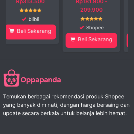
0
Rp181.900 -
Rp114.000 -
209.900
261.661
Shopee
Shopee
ang
Beli Sekarang
Beli Sekarang
Temukan berbagai rekomendasi produk Shopee
yang banyak diminati, dengan harga bersaing dan
update secara berkala untuk belanja lebih hemat.