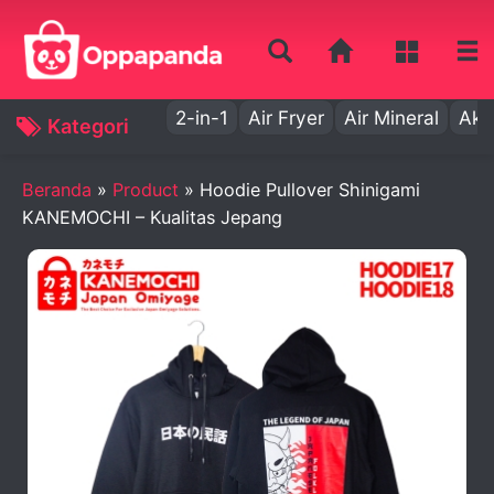
2-in-1
Air Fryer
Air Mineral
Aki
Kategori
Beranda
»
Product
»
Hoodie Pullover Shinigami
KANEMOCHI – Kualitas Jepang