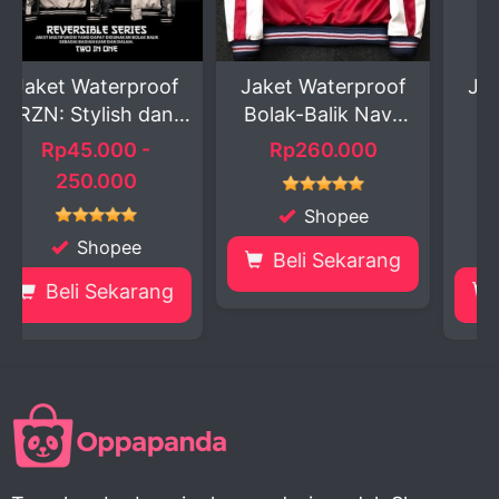
oof
Jaket Waterproof
Jaket Waterproof
an
Bolak-Balik Navy
Bolak-Balik X
Me...
Urban...
Rp260.000
Rp200.000 -
220.000
Shopee
Shopee
Beli Sekarang
ng
Beli Sekarang