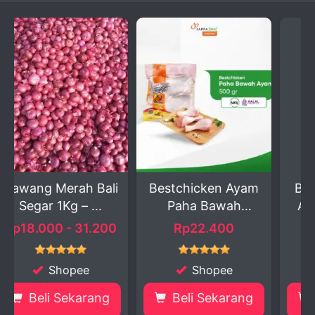
 Bali
Bestchicken Ayam
Bestchicken Paha
...
Paha Bawah
Atas Ayam Segar
Drumstic...
500...
1.200
Rp22.400
Rp20.900
e
Shopee
Shopee
rang
Beli Sekarang
Beli Sekarang