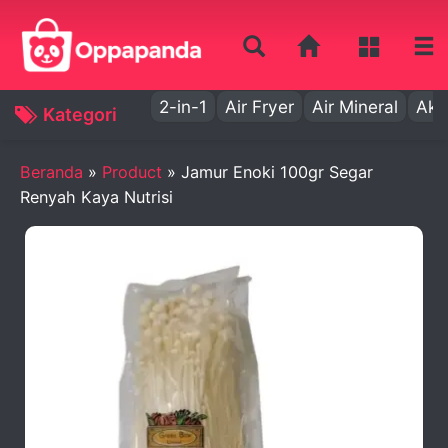
2-in-1
Air Fryer
Air Mineral
Aki
Kategori
Beranda
»
Product
»
Jamur Enoki 100gr Segar
Renyah Kaya Nutrisi