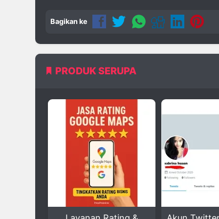
Bagikan ke
PRODUK SERUPA
anan Rating &
Akun Twitter Kosongan
Jas