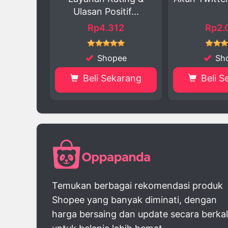
san Positif...
unt
Rp4.312
Rp2.000
Shopee
Shopee
eli Sekarang
Beli Sekarang
Temukan berbagai rekomendasi produk
Shopee yang banyak diminati, dengan
harga bersaing dan update secara berka