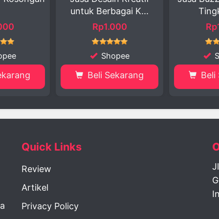
uk Berbagai K...
Tingkatka...
C
Rp1.000
Rp1.000
Shopee
Shopee
Beli Sekarang
Beli Sekarang
Quick Links
O
J
Review
G
Artikel
I
la
Privacy Policy