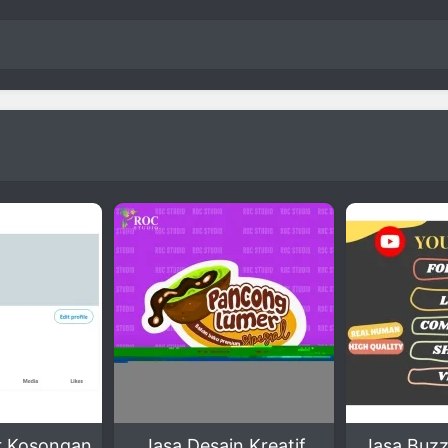
a Desain Kreatif
Jasa Buzzer Mantab –
E