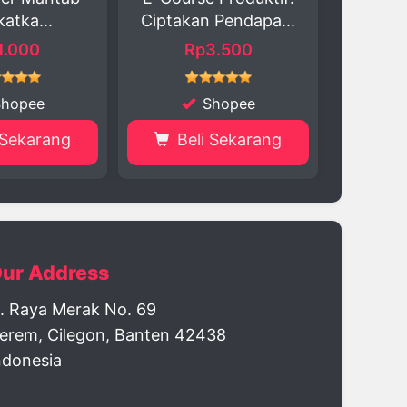
iptakan Pendapa...
Cepat dan Profes...
Rp3.500
Rp999
Shopee
Shopee
Beli Sekarang
Beli Sekarang
ur Address
l. Raya Merak No. 69
erem, Cilegon, Banten 42438
ndonesia