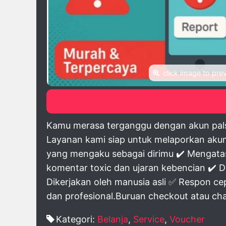
click image to pre
Kamu merasa terganggu dengan akun pals
Layanan kami siap untuk melaporkan akun
yang mengaku sebagai dirimu ✔️ Mengat
komentar toxic dan ujaran kebencian ✔️ D
Dikerjakan oleh manusia asli ✅ Respon 
dan profesional.Buruan checkout atau chat
Kategori:
Belanja
,
Service
,
Voucher