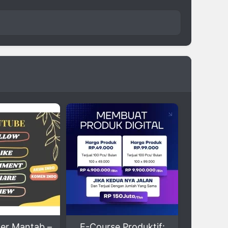
-Course Produktif:
Layanan Transkripsi