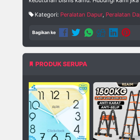
kebutuhan bisnis kamu. Hubungi kami jika 
Kategori:
Peralatan Dapur
,
Peralatan Da
Bagikan ke
PRODUK SERUPA