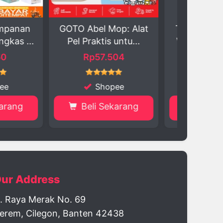
l Mop: Alat
Trio Rio Tupperware:
Pisau
tis untu...
Wadah Penyimpan...
Berkual
7.504
Rp65.000
R
hopee
Shopee
 Sekarang
Beli Sekarang
Be
ur Address
l. Raya Merak No. 69
erem, Cilegon, Banten 42438