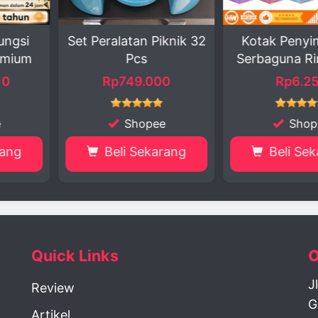
n Piknik 32
Kotak Penyimpanan
GOTO Abe
s
Serbaguna Ringkas ...
Pel Prak
.000
Rp6.250
Rp5
opee
Shopee
S
ekarang
Beli Sekarang
Beli
Quick Links
O
J
Review
G
Artikel