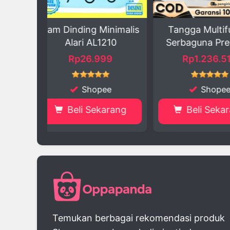
inimalis
Tangga Multifungsi
Set Peralata
1210
Serbaguna Premium
Pc
99
Rp1.236.510
Rp749
ee
Shopee
Sh
karang
Beli Sekarang
Beli S
Temukan berbagai rekomendasi produk