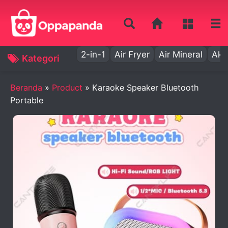
2-in-1
Air Fryer
Air Mineral
Aki
Kategori
Beranda
»
Product
»
Karaoke Speaker Bluetooth
Portable