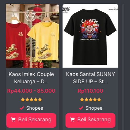
uple
Kaos Santai SUNNY
Tasbih Cincin Digita
..
SIDE UP – St...
LED dengan Ala...
.000
Rp110.100
Rp10.499 - 17.999
Shopee
Shopee
ang
Beli Sekarang
Beli Sekarang