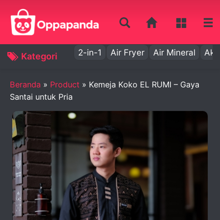
2-in-1
Air Fryer
Air Mineral
Aki
Kategori
Beranda
»
Product
»
Kemeja Koko EL RUMI – Gaya
Santai untuk Pria