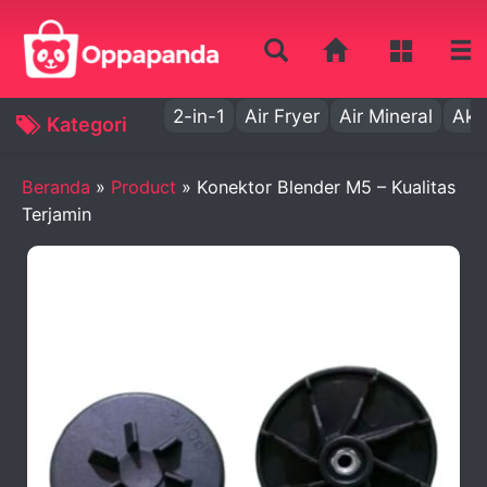
2-in-1
Air Fryer
Air Mineral
Aki
Kategori
Beranda
»
Product
»
Konektor Blender M5 – Kualitas
Terjamin