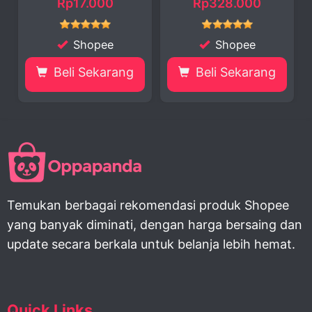
7.000
Rp328.000
Rp75.00
hopee
Shopee
Shope
 Sekarang
Beli Sekarang
Beli Seka
Temukan berbagai rekomendasi produk Shopee
yang banyak diminati, dengan harga bersaing dan
update secara berkala untuk belanja lebih hemat.
Quick Links