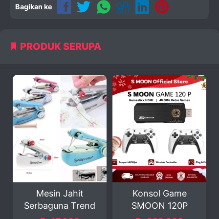
Bagikan ke
PRODUK SERUPA
n Jahit
Konsol Game
Handy Stitc
na Trend
SMOON 120P
Mesin Jahit P