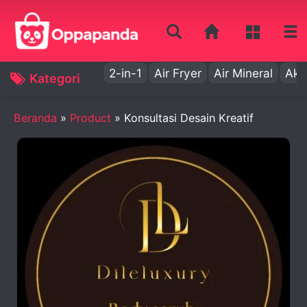
2-in-1
Air Fryer
Air Mineral
Aki
Kategori
Beranda
»
Product
»
Konsultasi Desain Kreatif