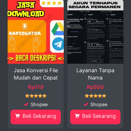
Konversi File
Layanan Tanpa
Nano Bana
h dan Cepat
Nama
Alat Kreativ
Rp119
Rp500
Rp30.000 
Shopee
Shopee
Sho
li Sekarang
Beli Sekarang
Beli S