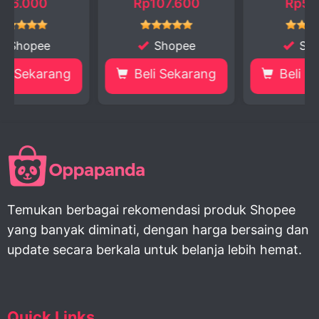
Rp107.600
Rp5.000
Shopee
Shopee
g
Beli Sekarang
Beli Sekarang
Temukan berbagai rekomendasi produk Shopee
yang banyak diminati, dengan harga bersaing dan
update secara berkala untuk belanja lebih hemat.
Quick Links