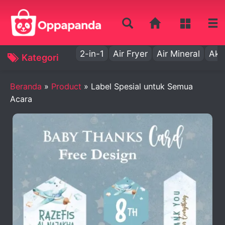
2-in-1
Air Fryer
Air Mineral
Aki
Kategori
Beranda
»
Product
»
Label Spesial untuk Semua
Acara