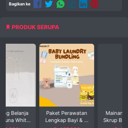
Bagikan ke
PRODUK SERUPA
a
Paket Perawatan
Mainan Edukatif
e
Lengkap Bayi & ...
Skrup Baut Plastik
W...