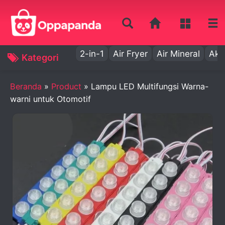
2-in-1
Air Fryer
Air Mineral
Aki
Kategori
Beranda
»
Product
»
Lampu LED Multifungsi Warna-
warni untuk Otomotif