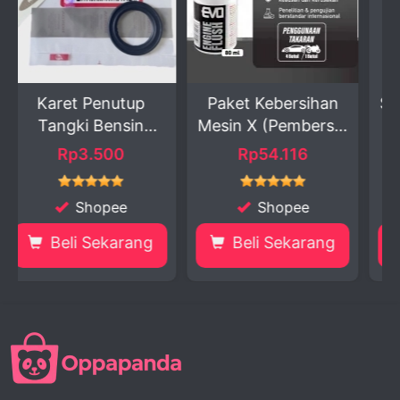
tup
Paket Kebersihan
Socket Bohlam Kak
in
Mesin X (Pembersih
1 & Kaki 2 &...
...
Rp54.116
Rp3.250
Shopee
Shopee
rang
Beli Sekarang
Beli Sekarang