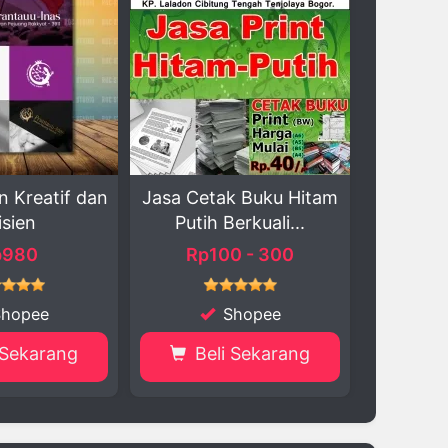
Cetak Buku Hitam
Akses Instagram Siap
Jas
tih Berkuali...
Pakai – K...
Rp100 - 300
Rp15.000 - 70.000
Shopee
Shopee
Beli Sekarang
Beli Sekarang