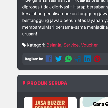
- Bergaransi selamanya - Kualitas premium
diproses tidak diprivasi - Harap bersabar
kesalahan penulisan bukan tanggung jaw
bertanggung jawab penuh atas layanan yan
membantu!Mari bersama-sama menjadikan p
urusan!
Kategori:
Belanja
,
Service
,
Voucher
Bagikan ke
PRODUK SERUPA