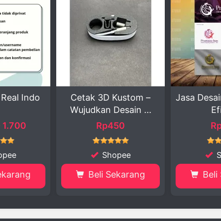
 3D Kustom –
Jasa Desain Kreatif dan
Jasa 
an Desain ...
Efisien
Pu
Rp450
Rp980
Shopee
Shopee
li Sekarang
Beli Sekarang