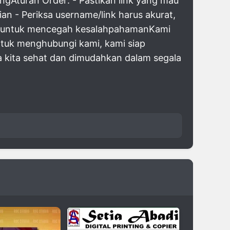
ingAturan Order: - Pastikan link yang mau
an - Periksa username/link harus akurat,
in untuk mencegah kesalahpahamanKami
untuk menghubungi kami, kami siap
a kita sehat dan dimudahkan dalam segala