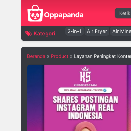
Cari
2-in-1
Air Fryer
Air Mine
Kategori
Beranda
»
Product
»
Layanan Peningkat Konten