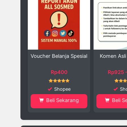
lanja Spesial
Komen Asli Real Indo
Cetak
Wujudk
p400
Rp925 - 1.700
Shopee
Shopee
 Sekarang
Beli Sekarang
Be