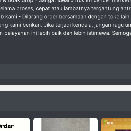
 & tidak drop - Sangat ideal untuk influencer market
 selama proses, cepat atau lambatnya tergantung antri
ab kami - Dilarang order bersamaan dengan toko la
g kami berikan. Jika terjadi kendala, jangan ragu 
elayanan ini lebih baik dan lebih istimewa. Semog