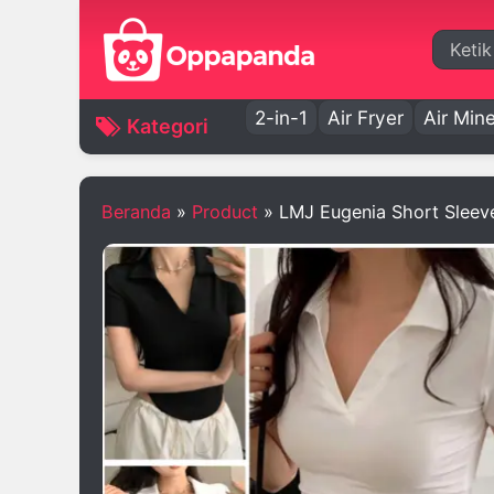
Cari
2-in-1
Air Fryer
Air Mine
Kategori
Beranda
»
Product
»
LMJ Eugenia Short Sleev