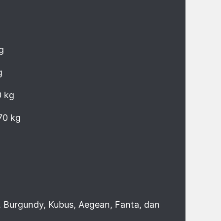
g
g
0 kg
70 kg
e, Burgundy, Kubus, Aegean, Fanta, dan