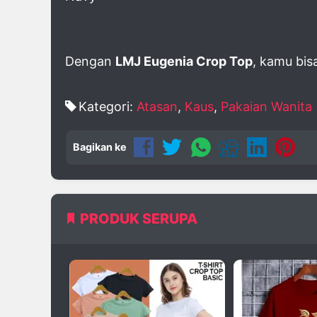
Dengan
LMJ Eugenia Crop Top
, kamu bis
Kategori:
Atasan
,
Kaus
,
Pakaian Wanita
Bagikan ke
PRODUK SERUPA