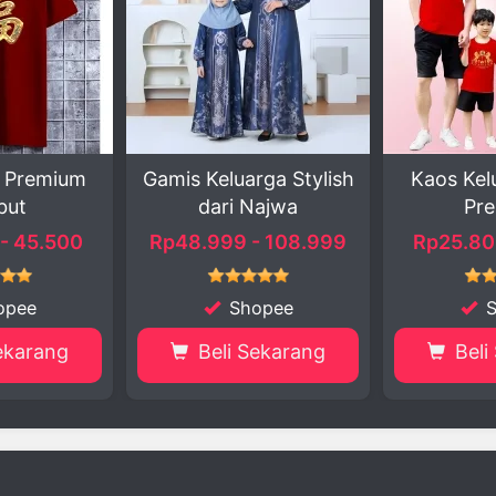
arga Stylish
Kaos Keluarga Polos
Koko H
 Najwa
Premium
 - 108.999
Rp25.800 - 42.800
Rp90.0
hopee
Shopee
 Sekarang
Beli Sekarang
Bel