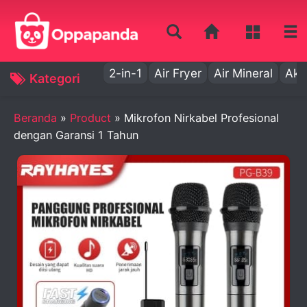
2-in-1
Air Fryer
Air Mineral
Aki
Kategori
Beranda
»
Product
»
Mikrofon Nirkabel Profesional
dengan Garansi 1 Tahun