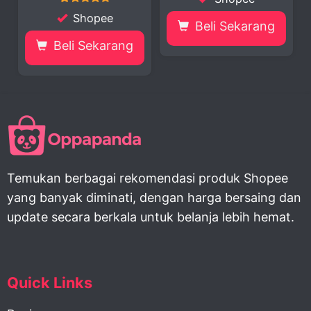
Shopee
Beli Sekarang
Beli Sek
 Sekarang
Temukan berbagai rekomendasi produk Shopee
yang banyak diminati, dengan harga bersaing dan
update secara berkala untuk belanja lebih hemat.
Quick Links