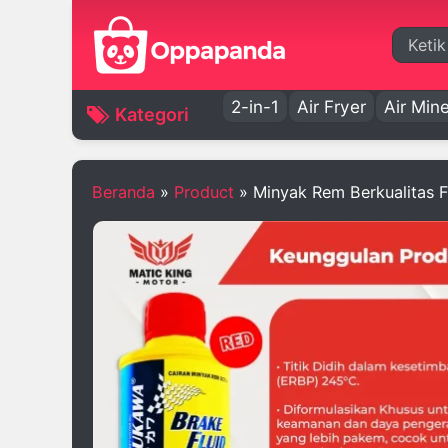
Cari
2-in-1
Air Fryer
Air Mine
Kategori
Beranda
»
Product
»
Minyak Rem Berkualitas 