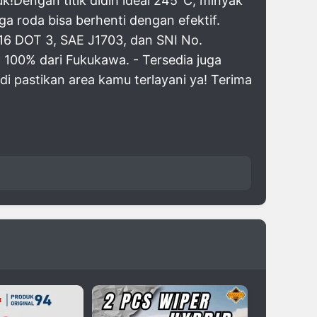
!Dengan titik didih ideal 245°C, minyak
 roda bisa berhenti dengan efektif.
16 DOT 3, SAE J1703, dan SNI No.
in 100% dari Fukukawa. - Tersedia juga
adi pastikan area kamu terlayani ya! Terima