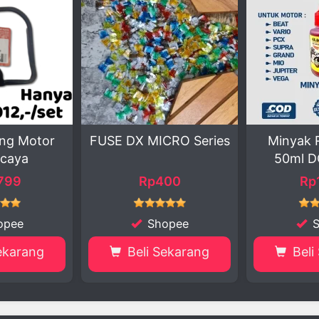
ICRO Series
Minyak Rem Motor
Wiper
50ml DOT3 – G...
Hybrid 
p400
Rp1.753
Rp35.
hopee
Shopee
 Sekarang
Beli Sekarang
Be