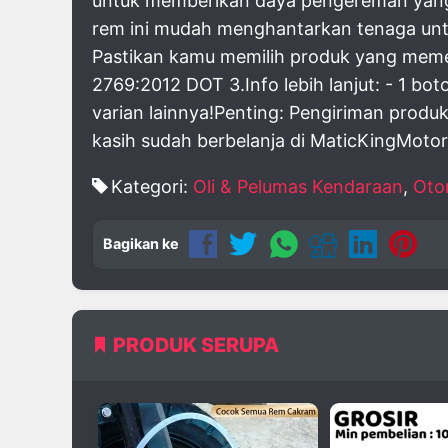
untuk memberikan daya pengereman yang le
rem ini mudah menghantarkan tenaga unt
Pastikan kamu memilih produk yang meme
2769:2012 DOT 3.Info lebih lanjut: - 1 bot
varian lainnya!Penting: Pengiriman produk 
kasih sudah berbelanja di MaticKingMotor
Kategori:
Oli & Pelumas Kendaraan
,
Oto
Bagikan ke
PRODUK SERUPA