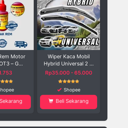
 Kaca Mobil
Maximo Perawatan
Bau
Universal 2 ...
Mesin Anti Asap Nge...
Hond
000 - 65.000
Rp102.300 - 161.200
Shopee
Shopee
li Sekarang
Beli Sekarang