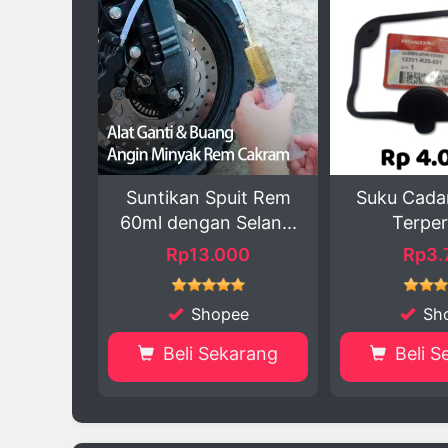
Spuit Rem
Suku Cadang Motor
FUSE DX M
n Selan...
Terpercaya
.000
Rp3.799
R
opee
Shopee
S
ekarang
Beli Sekarang
Beli