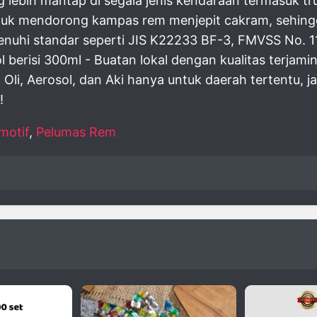
bih mantap di segala jenis kendaraan termasuk truk
uk mendorong kampas rem menjepit cakram, sehingga
nuhi standar seperti JIS K22233 BF-3, FMVSS No. 1
ol berisi 300ml - Buatan lokal dengan kualitas terjam
Oli, Aerosol, dan Aki hanya untuk daerah tertentu, j
!
motif
,
Pelumas Rem