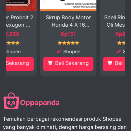
lt 2
Skrup Body Motor
Shell Rimula R5E 1L
...
Honda 4 X 16
Oli Mesin Diesel...
Stylis...
Rp151
Rp89.978
Shopee
Shopee
ng
Beli Sekarang
Beli Sekarang
Temukan berbagai rekomendasi produk Shopee
yang banyak diminati, dengan harga bersaing dan