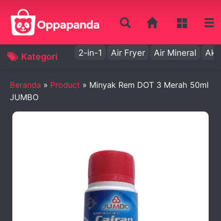
2-in-1
Air Fryer
Air Mineral
Aki
Kategori
Beranda
»
Product
»
Minyak Rem DOT 3 Merah 50ml
JUMBO