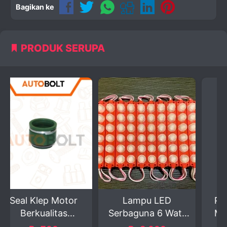
Bagikan ke
PRODUK SERUPA
otor
Lampu LED
Pembersih Kerak
as
Serbaguna 6 Watt
Mesin Luar Biasa
..
DC 12 Vol...
...