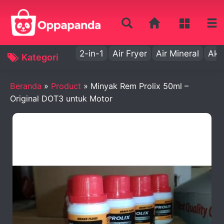
2-in-1
Air Fryer
Air Mineral
Aki
Kategori
Beranda
»
Product
»
Minyak Rem Prolix 50ml –
Original DOT3 untuk Motor