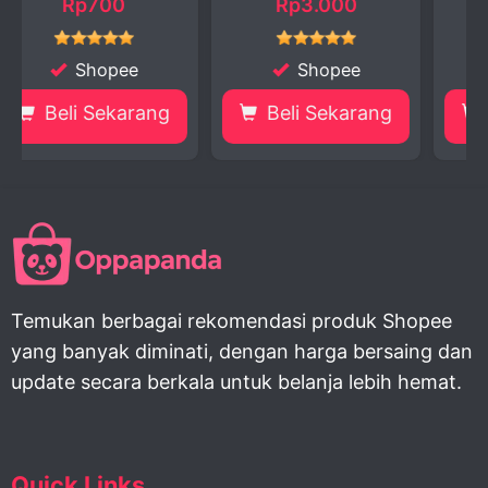
Rp3.000
Rp10.000
e
Shopee
Shopee
rang
Beli Sekarang
Beli Sekarang
Temukan berbagai rekomendasi produk Shopee
yang banyak diminati, dengan harga bersaing dan
update secara berkala untuk belanja lebih hemat.
Quick Links