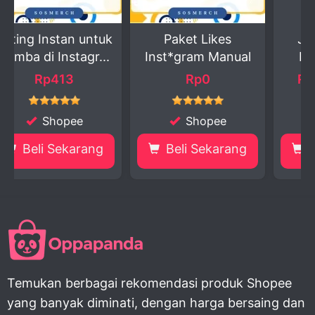
untuk
Paket Likes
Jasa Pengisian
r...
Inst*gram Manual
Kuesioner dan
Survey
Rp0
Rp999 - 1.300
Shopee
Shopee
ang
Beli Sekarang
Beli Sekarang
Temukan berbagai rekomendasi produk Shopee
yang banyak diminati, dengan harga bersaing dan