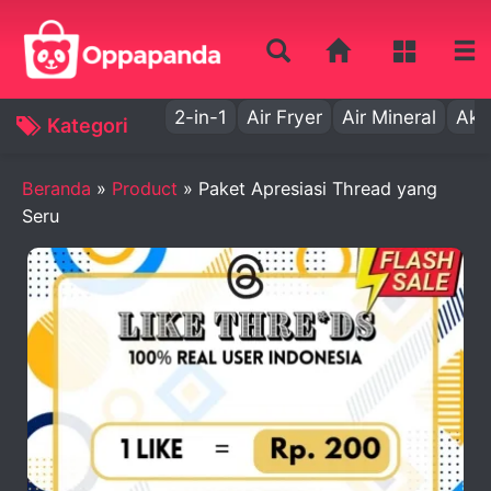
2-in-1
Air Fryer
Air Mineral
Aki
Kategori
Beranda
»
Product
»
Paket Apresiasi Thread yang
Seru