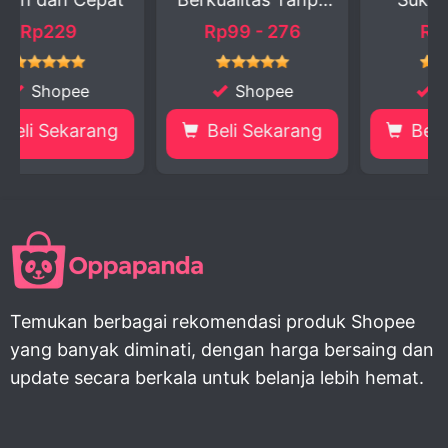
Ribe...
Digital: ...
Rp99 - 276
Rp7.350
Shopee
Shopee
ng
Beli Sekarang
Beli Sekarang
Temukan berbagai rekomendasi produk Shopee
yang banyak diminati, dengan harga bersaing dan
update secara berkala untuk belanja lebih hemat.