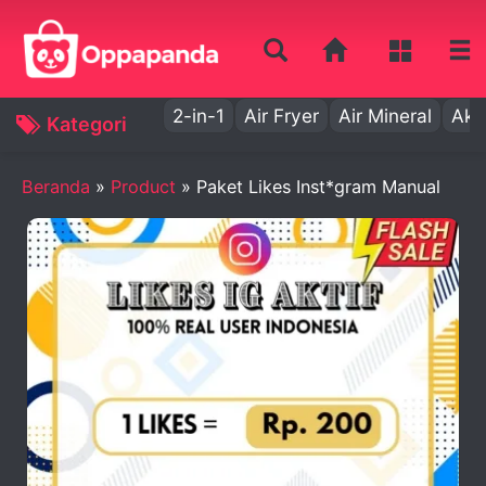
2-in-1
Air Fryer
Air Mineral
Aki
Kategori
Beranda
»
Product
»
Paket Likes Inst*gram Manual