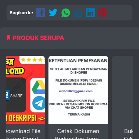
Bagikan ke
PRODUK SERUPA
File
Cetak Dokumen
Buka Rahasia
pat
Berkualitas Tanpa
Sukses Jualan