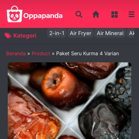
2-in-1
Air Fryer
Air Mineral
Aki
Kategori
Beranda
»
Product
»
Paket Seru Kurma 4 Varian