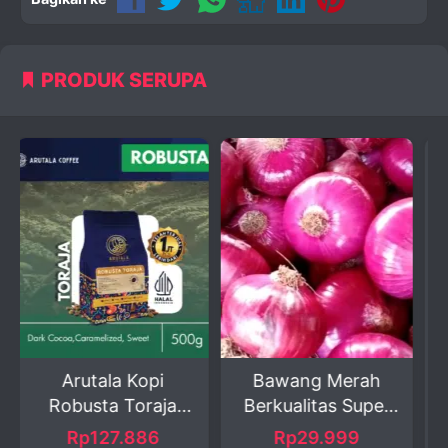
PRODUK SERUPA
i
Bawang Merah
Disney Quick Fresh
ja
Berkualitas Super
Honey Madu Murni
.
1kg &...
...
6
Rp29.999
Rp83.800