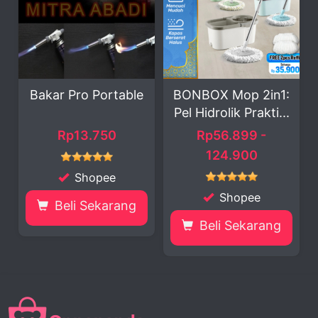
Portable
BONBOX Mop 2in1:
Termos Teh Sus
Pel Hidrolik Prakti...
Wadah Prakti..
750
Rp56.899 -
Rp318.000 -
124.900
398.000
pee
Shopee
Shopee
karang
Beli Sekarang
Beli Sekara