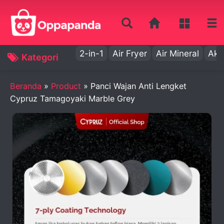
2-in-1
Air Fryer
Air Mineral
Aki
Kategori
Beranda
»
Product
»
Panci Wajan Anti Lengket
Cypruz Tamagoyaki Marble Grey