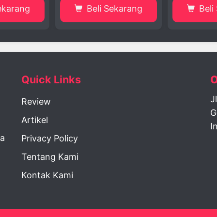
i Sekarang
Beli Sekarang
B
Quick Links
O
J
Review
G
Artikel
I
la
Privacy Policy
Tentang Kami
Kontak Kami