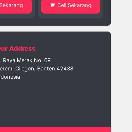
eli Sekarang
Beli Sekarang
ur Address
l. Raya Merak No. 69
erem, Cilegon, Banten 42438
ndonesia