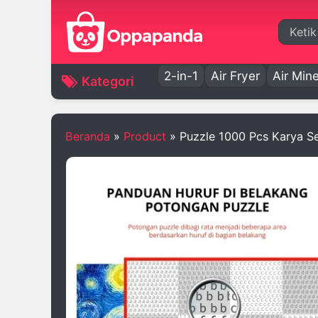
Cari
2-in-1
Air Fryer
Air Mine
Kategori
Beranda
»
Product
»
Puzzle 1000 Pcs Karya Sen