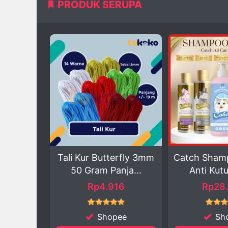
PRODUK SERUPA
utterfly 3mm
Catch Shampoo Kucing
Tali Gio
 Panja...
Anti Kutu Anti ...
Shamba
.916
Rp28.989
Rp
hopee
Shopee