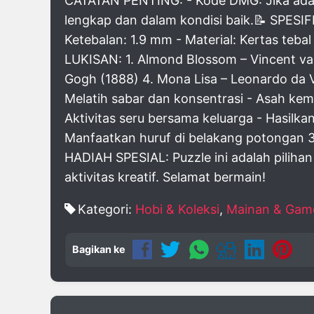
CATATAN PENTING: - Kode DMG: Jika ada ke
lengkap dan dalam kondisi baik.📝 SPESIF
Ketebalan: 1.9 mm - Material: Kertas teb
LUKISAN: 1. Almond Blossom – Vincent van
Gogh (1888) 4. Mona Lisa – Leonardo da 
Melatih sabar dan konsentrasi - Asah ke
Aktivitas seru bersama keluarga - Hasil
Manfaatkan huruf di belakang potongan 3
HADIAH SPESIAL: Puzzle ini adalah piliha
aktivitas kreatif. Selamat bermain!
Kategori:
Hobi & Koleksi
,
Mainan & Gam
Bagikan ke