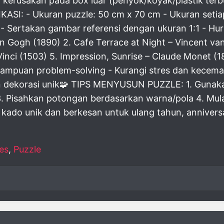
rusakan pada box luar (penyok/koyak/plastik terbuk
IKASI: - Ukuran puzzle: 50 cm x 70 cm - Ukuran seti
al - Sertakan gambar referensi dengan ukuran 1:1 - 
 Gogh (1890) 2. Cafe Terrace at Night – Vincent va
Vinci (1503) 5. Impression, Sunrise – Claude Mone
mampuan problem-solving - Kurangi stres dan kecema
kan dekorasi unik🧩 TIPS MENYUSUN PUZZLE: 1. Gunak
. Pisahkan potongan berdasarkan warna/pola 4. Mul
n kado unik dan berkesan untuk ulang tahun, anniver
es
,
Puzzle