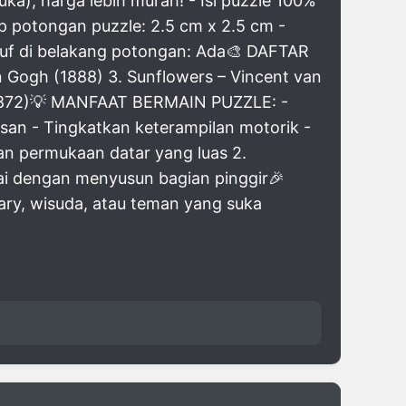
a), harga lebih murah! - Isi puzzle 100%
ap potongan puzzle: 2.5 cm x 2.5 cm -
Huruf di belakang potongan: Ada🎨 DAFTAR
n Gogh (1888) 3. Sunflowers – Vincent van
t (1872)💡 MANFAAT BERMAIN PUZZLE: -
san - Tingkatkan keterampilan motorik -
an permukaan datar yang luas 2.
ai dengan menyusun bagian pinggir🎉
sary, wisuda, atau teman yang suka