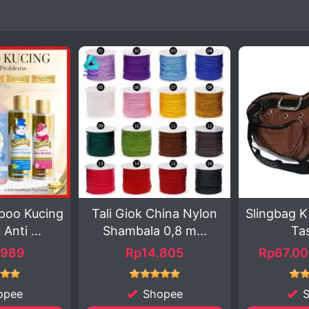
k China Nylon
Slingbag Kisa Rooster –
Akseso
la 0,8 m...
Tas St...
untuk
14.805
Rp67.000 - 70.300
Shopee
Shopee