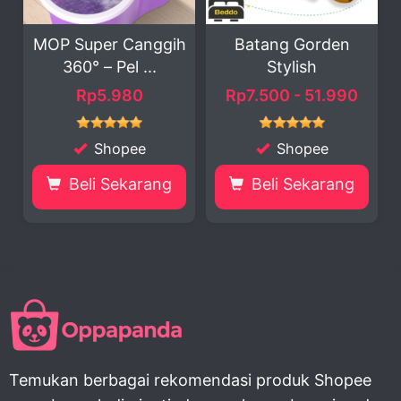
Super Canggih
Batang Gorden
250 PCS
60° – Pel ...
Stylish
Plastik Hig
Rp5.980
Rp7.500 - 51.990
Rp5
Shopee
Shopee
Sh
eli Sekarang
Beli Sekarang
Beli 
Temukan berbagai rekomendasi produk Shopee