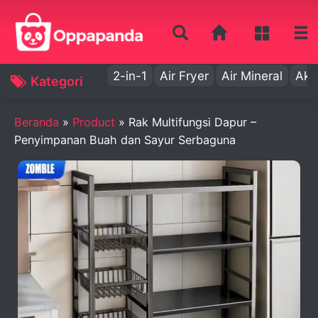
2-in-1
Air Fryer
Air Mineral
Aki
Kategori
Beranda
»
Product
»
Rak Multifungsi Dapur –
Penyimpanan Buah dan Sayur Serbaguna