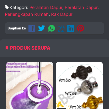
Kategori:
Peralatan Dapur
,
Peralatan Dapur
,
Perlengkapan Rumah
,
Rak Dapur
Bagikan ke
PRODUK SERUPA