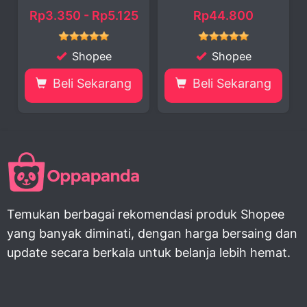
Extra...
Rp3.350 - Rp5.125
Rp44.800
Rp
Shopee
Shopee
Beli Sekarang
Beli Sekarang
Temukan berbagai rekomendasi produk Shopee
yang banyak diminati, dengan harga bersaing dan
update secara berkala untuk belanja lebih hemat.