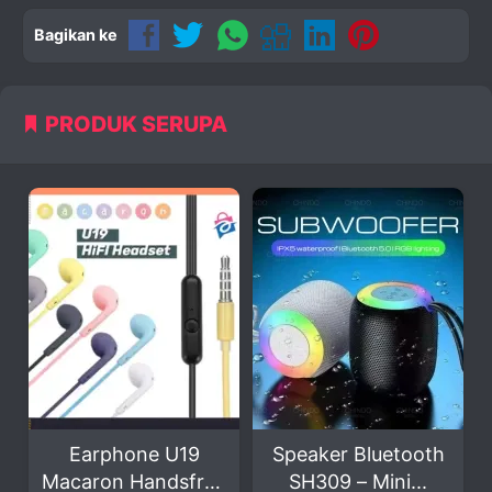
Bagikan ke
PRODUK SERUPA
Earphone U19
Speaker Bluetooth
Head
Macaron Handsfree
SH309 – Mini...
Ma