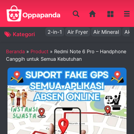
2-in-1
Air Fryer
Air Mineral
Aki
Kategori
Beranda
»
Product
»
Redmi Note 6 Pro – Handphone
Canggih untuk Semua Kebutuhan