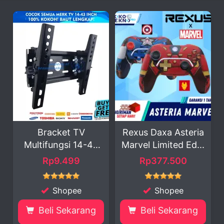
Bracket TV
Rexus Daxa Asteria
Pem
Multifungsi 14-43
Marvel Limited Ed...
Lis
Inch
Rp9.499
Rp377.500
Rp30.
Shopee
Shopee
Beli Sekarang
Beli Sekarang
Be