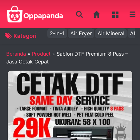
2-in-1
Air Fryer
Air Mineral
Aki
Kategori
Beranda
»
Product
»
Sablon DTF Premium 8 Pass –
Jasa Cetak Cepat