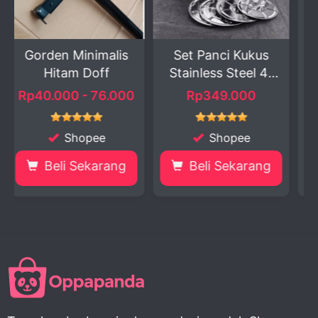
alis
Set Panci Kukus
Trio Rio
f
Stainless Steel 4-
Tupperware: Wada
in...
Penyimpan...
6.000
Rp349.000
Rp65.000
Shopee
Shopee
rang
Beli Sekarang
Beli Sekarang