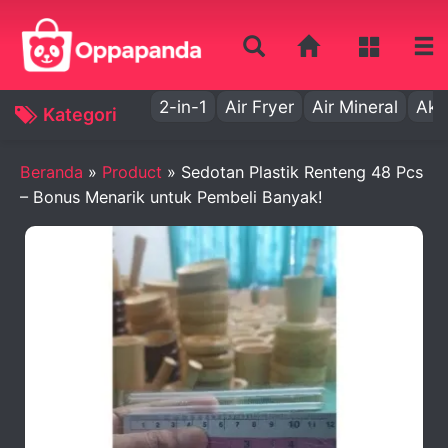
2-in-1
Air Fryer
Air Mineral
Aki
Kategori
Beranda
»
Product
»
Sedotan Plastik Renteng 48 Pcs
– Bonus Menarik untuk Pembeli Banyak!