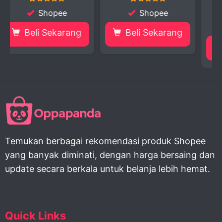
Shopee
Shopee
ang
Beli Sekarang
Beli Sekarang
Temukan berbagai rekomendasi produk Shopee
yang banyak diminati, dengan harga bersaing dan
update secara berkala untuk belanja lebih hemat.
Quick Links