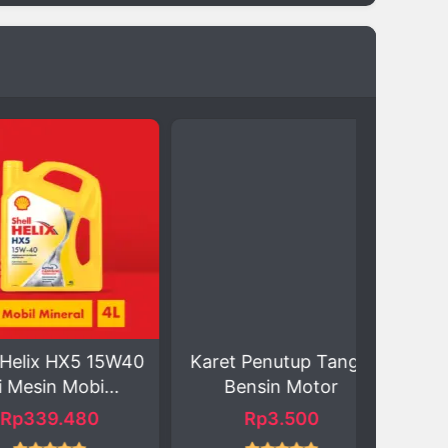
ix HX5 15W40
Karet Penutup Tangki
Minyak
in Mobi...
Bensin Motor
300m
39.480
Rp3.500
R