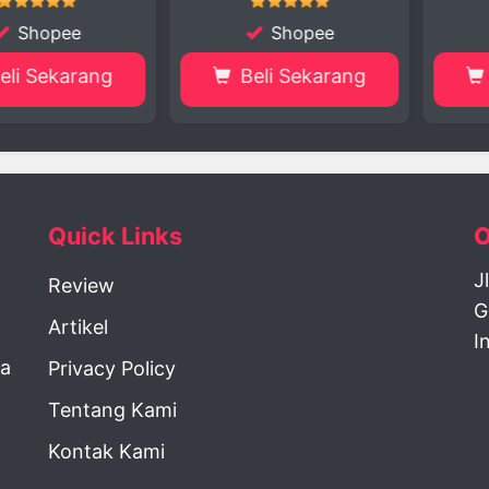
opee
Shopee
S
ekarang
Beli Sekarang
Beli
Quick Links
O
J
Review
G
Artikel
I
la
Privacy Policy
Tentang Kami
Kontak Kami