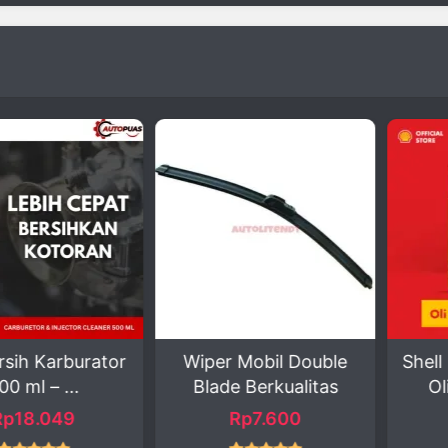
Karburator
Wiper Mobil Double
Shell Hel
– ...
Blade Berkualitas
Oli Mes
.049
Rp7.600
Rp3