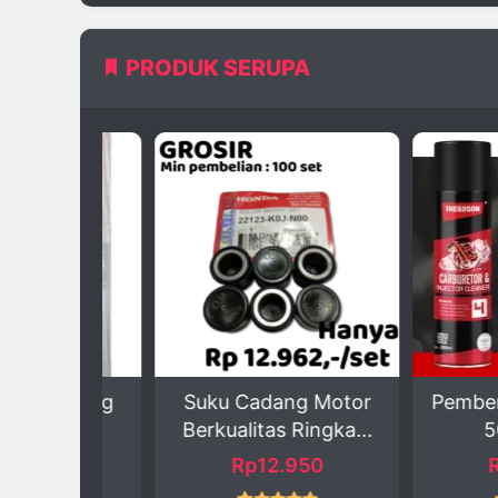
PRODUK SERUPA
 Suling
Suku Cadang Motor
Pembersih 
en...
Berkualitas Ringka...
500 ml 
24
Rp12.950
Rp18