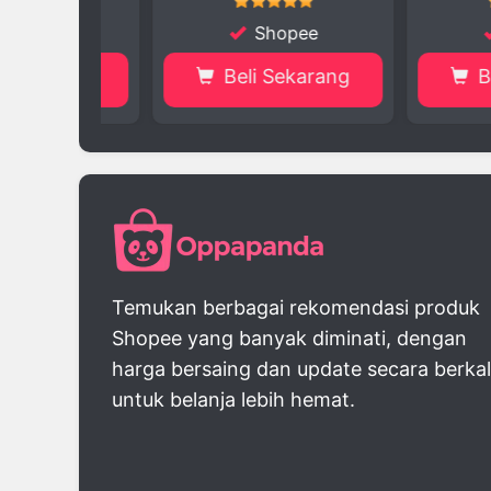
ee
Shopee
Sh
arang
Beli Sekarang
Beli S
Temukan berbagai rekomendasi produk
Shopee yang banyak diminati, dengan
harga bersaing dan update secara berka
untuk belanja lebih hemat.