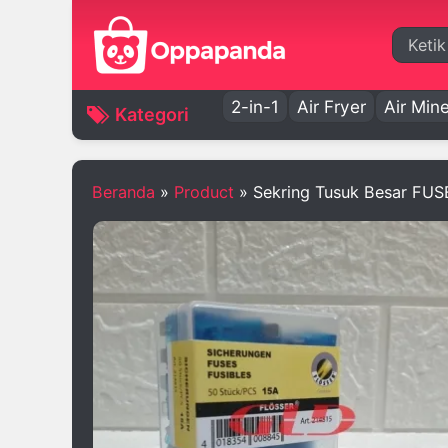
Cari
2-in-1
Air Fryer
Air Mine
Kategori
Beranda
»
Product
»
Sekring Tusuk Besar FUS