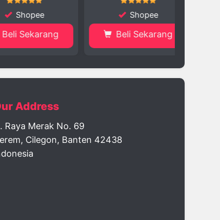
hopee
Shopee
 Sekarang
Beli Sekarang
Be
ur Address
l. Raya Merak No. 69
erem, Cilegon, Banten 42438
ndonesia