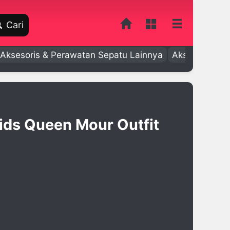
Cari
Aksesoris & Perawatan Sepatu Lainnya
Aksesoris Bay
ids Queen Mour Outfit