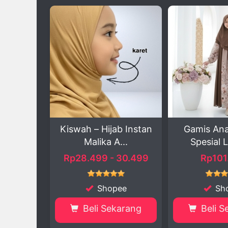
jab Instan
Gamis Anak Bunga
Kaos Anak
 A...
Spesial Lebaran
Berkuali
- 30.499
Rp101.500
Rp40.00
pee
Shopee
S
ekarang
Beli Sekarang
Beli