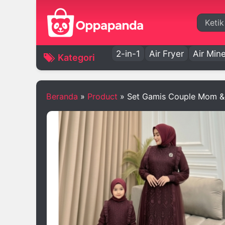
Cari
2-in-1
Air Fryer
Air Mine
Kategori
Beranda
»
Product
»
Set Gamis Couple Mom & 