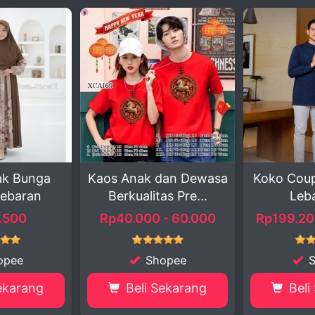
 dan Dewasa
Koko Couple Shakeel –
Hijab Se
tas Pre...
Lebaran ...
11
0 - 60.000
Rp199.200 - 299.000
Rp6.5
hopee
Shopee
 Sekarang
Beli Sekarang
Bel