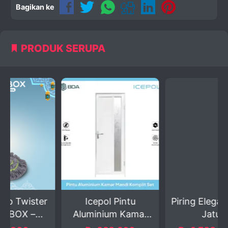
Bagikan ke
PRODUK SERUPA
er
Icepol Pintu
Piring Elegan Tahan
.
Aluminium Kamar
Jatuh
Mandi 7...