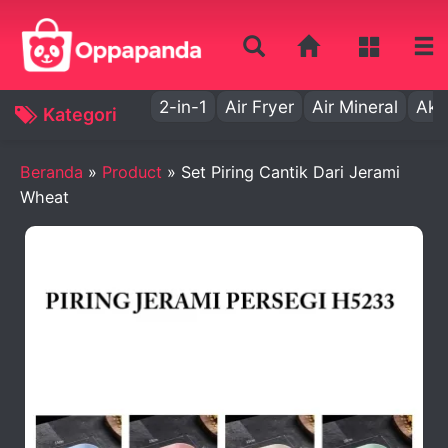
2-in-1
Air Fryer
Air Mineral
Aki
Kategori
Beranda
»
Product
»
Set Piring Cantik Dari Jerami
Wheat