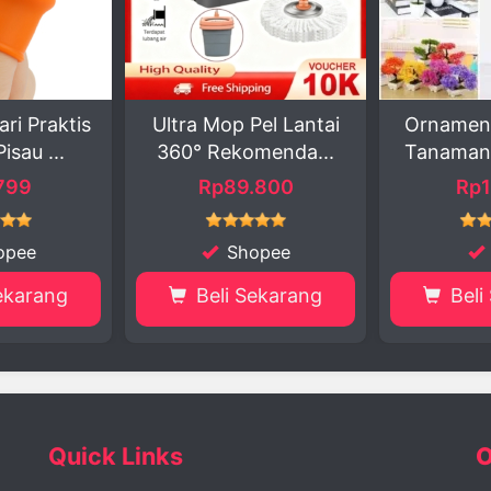
op Pel Lantai
Ornamen Pot Bonsai
Dispe
Rekomenda...
Tanaman Hias Plas...
Piri
p89.800
Rp10.291
Shopee
blibli
li Sekarang
Beli Sekarang
Quick Links
O