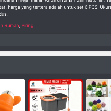
indahan meja makan Anda di rumah dan restoran. Ta
tat, harga yang tertera adalah untuk set 6 PCS. Ukura
dus.
an Rumah
,
Piring