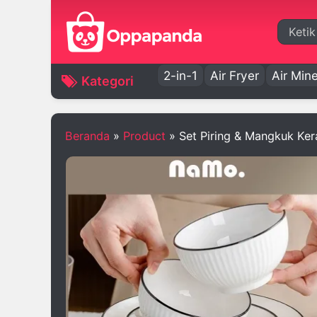
Cari
2-in-1
Air Fryer
Air Mine
Kategori
Beranda
»
Product
»
Set Piring & Mangkuk Ker