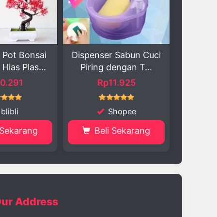
nser Sabun Cuci
KUKE Alat Asah Pisau &
Sed
ng dengan T...
Gunting ...
6m
Rp11.925
Rp6.597
Rp
Shopee
Shopee
Beli Sekarang
Beli Sekarang
ur Address