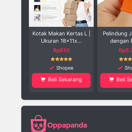
an Kertas L |
Pelindung Jari Praktis
Ultra M
 18x11x...
dengan Pisau ...
360° 
p610
Rp5.799
R
hopee
Shopee
 Sekarang
Beli Sekarang
Be