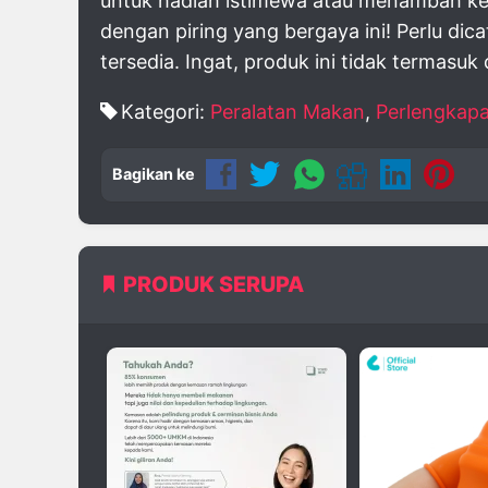
untuk hadiah istimewa atau menambah ke
dengan piring yang bergaya ini! Perlu dica
tersedia. Ingat, produk ini tidak termasuk 
Kategori:
Peralatan Makan
,
Perlengkap
Bagikan ke
PRODUK SERUPA