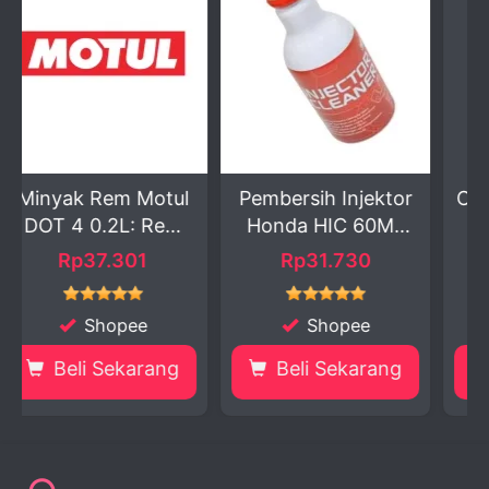
Motul
Pembersih Injektor
Oli AHM Gear 120m
 Rem
Honda HIC 60ML
un...
1
Rp31.730
Rp9.000
e
Shopee
Shopee
rang
Beli Sekarang
Beli Sekarang